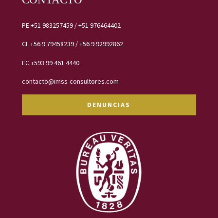
PE
+51 983257459
/
+51 976464402
CL
+56 9 79458239 /
+56 9 92992862
EC
+593 99 461 4440
contacto@imss-consultores.com
DENUNCIAS