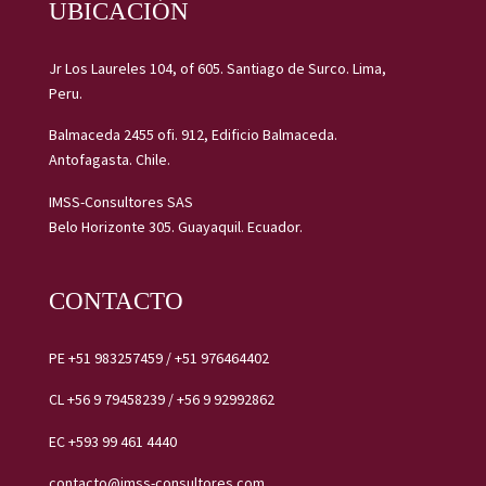
UBICACIÓN
Jr Los Laureles 104, of 605. Santiago de Surco. Lima,
Peru.
Balmaceda 2455 ofi. 912, Edificio Balmaceda.
Antofagasta. Chile.
IMSS-Consultores SAS
Belo Horizonte 305. Guayaquil. Ecuador.
CONTACTO
PE
+51 983257459
/
+51 976464402
CL
+56 9 79458239 /
+56 9 92992862
EC
+593 99 461 4440
contacto@imss-consultores.com