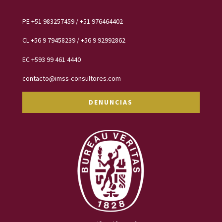
PE
+51 983257459
/
+51 976464402
CL
+56 9 79458239 /
+56 9 92992862
EC
+593 99 461 4440
contacto@imss-consultores.com
DENUNCIAS