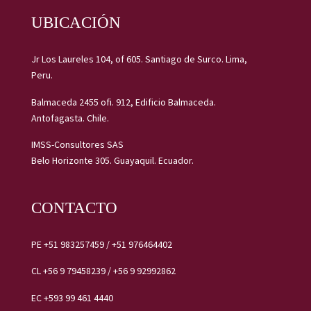
UBICACIÓN
Jr Los Laureles 104, of 605. Santiago de Surco. Lima,
Peru.
Balmaceda 2455 ofi. 912, Edificio Balmaceda.
Antofagasta. Chile.
IMSS-Consultores SAS
Belo Horizonte 305. Guayaquil. Ecuador.
CONTACTO
PE
+51 983257459
/
+51 976464402
CL
+56 9 79458239 /
+56 9 92992862
EC
+593 99 461 4440